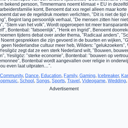
 een bekend persoon, Timmermans noemt klimaat + EU in dezelf
een arbeidersfamilie komt, Benoemt dat xxx regel alleen maar korte
oemt dat we de regeldruk moeten verlichten, "Dit is niet de tijd v
g", Begint lang persoonlijk verhaal, "De mensen zitten hier nie
en", "Stem van het volk", Wordt opgeroepen tot meer transparant
zelf", Bontenbal: "fatsoenlijk", "Henk en Ingrid", Benoemt doorre
oemen tijdens debat over ander thema, "Radicaal anders", "Soli
 Noemt gesprekken die zijn gevoerd in de buurten en wijken, "
ie geen Nederlandse cultuur meer heb, Wilders: "gelukzoekers", 
 Yesilgöz zegt dat ze een sterk Nederland wilt, "Bouwen, bouw
en", Yesilgöz: "sterke economie", Bontenbal: "bouwen op vertrou
rtemonnee", Bontenbal wordt aangevallen over religie in onderwij
nou even laat uitpraten…".
Community
,
Dance
,
Education
,
Family
,
Gaming
,
Icebreaker
,
Ka
opmusic
,
School
,
Songs
,
Sports
,
Travel
,
Videogame
,
Wedding
Advertisement