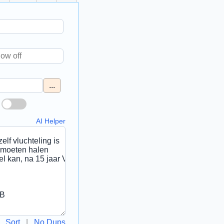
...
AI Helper
Sort
|
No Dups