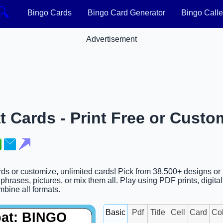
🔍
Bingo Cards
Bingo Card Generator
Bingo Calle
Advertisement
 Cards - Print Free or Custo
ards or customize, unlimited cards! Pick from 38,500+ designs or
hrases, pictures, or mix them all. Play using PDF prints, digita
ombine all formats.
Basic
Pdf
Title
Cell
Card
Co
bat: BINGO