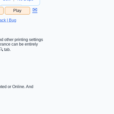
✉
Play
...
ack | Bug
d other printing settings
arance can be entirely
 tab.
nted or Online. And