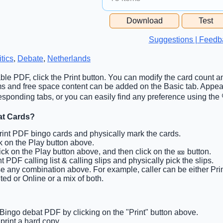
Free Space Cell
Download
Test
Free Space Content
Suggestions | Feedb
itics
,
Debate
,
Netherlands
able PDF, click the Print button. You can modify the card count an
tems and free space content can be added on the Basic tab. Appe
sponding tabs, or you can easily find any preference using the 
at Cards?
Print PDF bingo cards and physically mark the cards.
ck on the Play button above.
lick on the Play button above, and then click on the 🎫 button.
nt PDF calling list & calling slips and physically pick the slips.
e any combination above. For example, caller can be either Pri
ted or Online or a mix of both.
 Bingo debat PDF by clicking on the "Print" button above.
rint a hard copy.