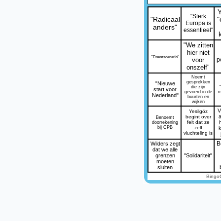
Y
"Sterk
"Radicaal
"
Europa is
anders"
essentieel"
"We zitten
hier niet
"Doemscenario"
voor
p
onszelf"
Noemt
gesprekken
"Nieuwe
die zijn
start voor
gevoerd in de
m
Nederland"
buurten en
wijken
V
Yesilgöz
begint over
Benoemt
feit dat ze
doorrekening
bij CPB
zelf
vluchteling is
Wilders zegt
B
dat we alle
grenzen
"Solidariteit"
moeten
sluiten
Bingo