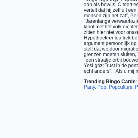
aan als bewijs, Citeert
vertelt dat hij zelf uit 
mensen zijn het zat", Ben
"Jarenlange verwaarlozin
kloof met het volk dicht
zitten hier niet voor ons
Hypotheekrenteaftrek ben
argument persoonlijk op,
stelt dat we door migrat
grenzen moeten sluiten,
"een straatje erbij bouw
Yesilgöz: "rust in de po
echt anders", "Als u mij 
Trending Bingo Cards
:
Party
,
Pop
,
Popculture
,
P