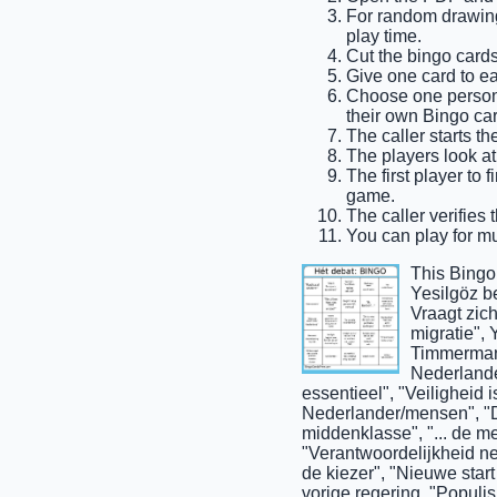
For random drawing,
play time.
Cut the bingo cards
Give one card to e
Choose one person t
their own Bingo car
The caller starts t
The players look at
The first player to 
game.
The caller verifies 
You can play for mul
This Bingo
Yesilgöz be
Vraagt zic
migratie",
Timmermans
Nederlande
essentieel", "Veiligheid 
Nederlander/mensen", "De
middenklasse", "... de 
"Verantwoordelijkheid ne
de kiezer", "Nieuwe start
vorige regering, "Populis