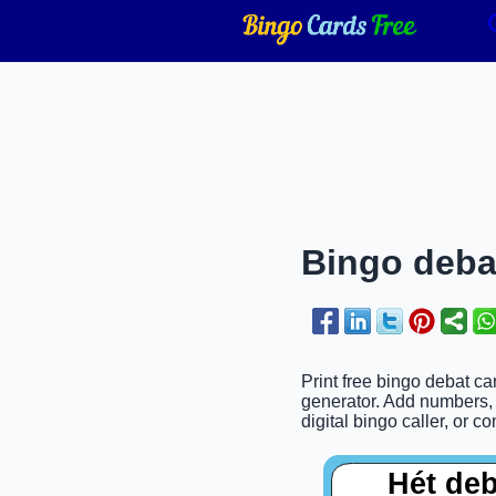
Bingo debat
Print free bingo debat c
generator. Add numbers, p
digital bingo caller, or c
Hét de