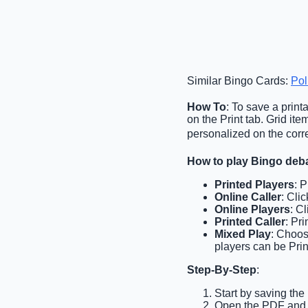
Similar Bingo Cards:
Pol
How To
: To save a print
on the Print tab. Grid i
personalized on the corre
How to play Bingo deb
Printed Players
: 
Online Caller
: Cli
Online Players
: C
Printed Caller
: Pri
Mixed Play
: Choos
players can be Prin
Step-By-Step
:
Start by saving the
Open the PDF and p