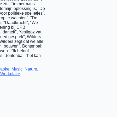
de zin, Timmermans
 termijn oplossing is, "De
oor politieke spelletjes",
t op te wachten", "De
ie, "Daadkracht", "We
kening bij CPB,
dariteit", Yesilgöz vat
Goed gesprek", Wilders
Wilders zegt dat we alle
en, bouwen", Bontenbal:
wen", "Ik beloof…",
s, Bontenbal: "het kan
raoke
,
Music
,
Nature
,
,
Workplace