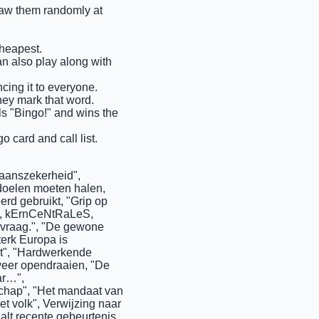
draw them randomly at
cheapest.
an also play along with
cing it to everyone.
they mark that word.
ells "Bingo!" and wins the
o card and call list.
taanszekerheid",
atdoelen moeten halen,
rd gebruikt, "Grip op
PB, kErnCeNtRaLeS,
 vraag.", "De gewone
terk Europa is
rkt", "Hardwerkende
 weer opendraaien, "De
ar…",
schap", "Het mandaat van
et volk", Verwijzing naar
aalt recente gebeurtenis