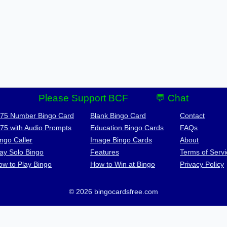
Please Support BCF
💬 Chat
-75 Number Bingo Card
Blank Bingo Card
Contact
-75 with Audio Prompts
Education Bingo Cards
FAQs
ngo Caller
Image Bingo Cards
About
lay Solo Bingo
Features
Terms of Servi
ow to Play Bingo
How to Win at Bingo
Privacy Policy
© 2026 bingocardsfree.com