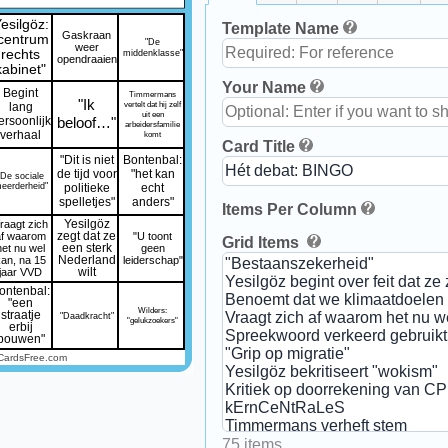
esilgöz:
Template Name
Gaskraan
centrum
"De
weer
rechts
middenklasse"
opendraaien
kabinet"
Your Name
Begint
Timmermans
"Ik
vertelt dat hij zelf
lang
uit een
ersoonlijk
beloof…"
arbeidersfamilie
verhaal
komt
Card Title
"Dit is niet
Bontenbal:
de tijd voor
"het kan
"De sociale
eerderheid"
politieke
echt
spelletjes"
anders"
Items Per Column
raagt zich
Yesilgöz
af waarom
zegt dat ze
"U toont
Grid Items
het nu wel
een sterk
geen
kan, na 15
Nederland
leiderschap"
jaar VVD
wilt
ontenbal:
"een
Wilders:
straatje
"Daadkracht"
"gelukzoekers"
erbij
bouwen"
CardsFree.com
75 items