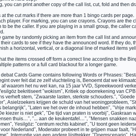
 you can print another copy of the call list, cut, fold and then 
 at the cut marks if there are more than 1 bingo cards per page.
ach player. For marking, you can use crayons. Crayons are the 
o be the caller. If you are playing in a small group, the caller c
d.
he game by randomly picking an item from the call list and announ
 their cards to see if they have the announced word. If they do, 
finish a horizontal, vertical, or a diagonal line of marked items y
that the items crossed off form a correct line according to the Bing
tiple patterns or a full card blackout for a longer game.
 debat Cards Game contains following Words or Phrases: "Bes
gint over feit dat ze zelf vluchteling is, Benoemt dat we klima
h af waarom het nu wel kan, na 15 jaar VVD, Spreekwoord verkee
 Yesilgöz bekritiseert "wokism", Kritiek op doorrekening van C
 verheft stem, "Zwaarste lasten, sterkste schouders.", "Goede
r", Asielzoekers krijgen de schuld van het woningprobleem, "S
is belangrijk", "Laten we het over de inhoud hebben", "Vrije ma
 kiezer is niet gek", "De tijd van praten is voorbij", Gaskraan
mensen thuis…", "... aan de keukentafel…", "Mensen snakken na
men", Yesilgöz: "centrum rechts kabinet", "U toont geen leider
 voor Nederland", Moderator probeert in te grijpen maar faalt, "H
me", Interruptie van een andere lijsttrekker, "Doemscenario", H