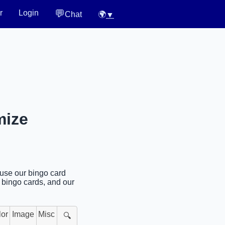
💬
r
Login
Chat
🌍
▼
mize
 use our bingo card
l bingo cards, and our
lor
Image
Misc
🔍