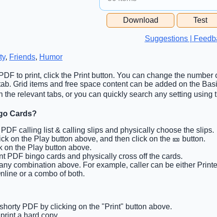
Free Space Cell
Download
Test
Free Space Content
Suggestions | Feedb
ty
,
Friends
,
Humor
DF to print, click the Print button. You can change the number o
 tab. Grid items and free space content can be added on the Ba
n the relevant tabs, or you can quickly search any setting using t
ngo Cards?
t PDF calling list & calling slips and physically choose the slips.
lick on the Play button above, and then click on the 🎫 button.
ck on the Play button above.
int PDF bingo cards and physically cross off the cards.
 any combination above. For example, caller can be either Print
nline or a combo of both.
 shorty PDF by clicking on the "Print" button above.
rint a hard copy.