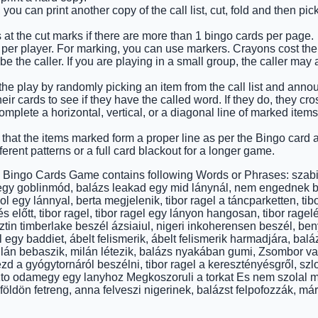
you can print another copy of the call list, cut, fold and then pi
 at the cut marks if there are more than 1 bingo cards per page.
 per player. For marking, you can use markers. Crayons cost the 
e the caller. If you are playing in a small group, the caller may 
 the play by randomly picking an item from the call list and announ
ir cards to see if they have the called word. If they do, they cros
 complete a horizontal, vertical, or a diagonal line of marked it
 that the items marked form a proper line as per the Bingo card an
ferent patterns or a full card blackout for a longer game.
y Bingo Cards Game contains following Words or Phrases: szabi
egy goblinmód, balázs leakad egy mid lánynál, nem engednek be
l egy lánnyal, berta megjelenik, tibor ragel a táncparketten, tibo
s előtt, tibor ragel, tibor ragel egy lányon hangosan, tibor rag
ztin timberlake beszél ázsiaiul, nigeri inkoherensen beszél, be
l egy baddiet, ábelt felismerik, ábelt felismerik harmadjára, ba
milán bebaszik, milán létezik, balázs nyakában gumi, Zsombor val
zd a gyógytornáról beszélni, tibor ragel a keresztényésgről, szl
uszto odamegy egy lanyhoz Megkoszoruli a torkat Es nem szolal 
földön fetreng, anna felveszi nigerinek, balázst felpofozzák, már