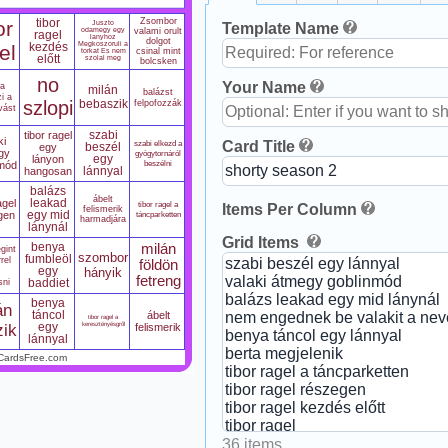
Zsombor
or
tibor
Juszto
Template Name
odamegy egy
valami orult
ragel
lanyhoz
dolgot
Megkoszoruli a
el
kezdés
csinal mint
torkat Es nem
előtt
szolal meg
bolcsken
no
Your Name
a
milán
balázst
zi a
szlopi
bebaszik
felpofozzák
vást
tibor ragel
szabi
ki
Card Title
szabi elkezd a
egy
beszél
gy
gyógytornáról
lányon
egy
beszélni
nmód
hangosan
lánnyal
balázs
ábelt
agel
leakad
tibor ragel a
Items Per Column
felismerik
gen
egy mid
táncparketten
harmadjára
lánynál
Grid Items
benya
milán
gint
szombor
fumbleöl
rel
földön
egy
hányik
fetreng
sni
baddiet
benya
án
táncol
ábelt
tibor ragel a
keresztényésgről
zik
egy
felismerik
lánnyal
CardsFree.com
36 items