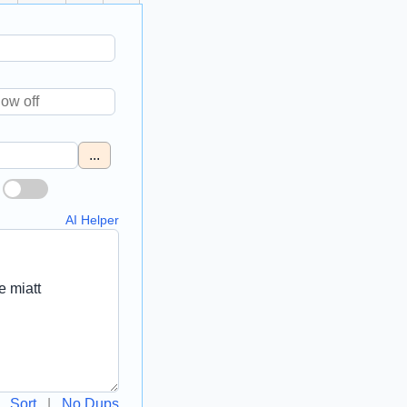
...
AI Helper
Sort
|
No Dups