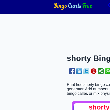
shorty Bing
Print free shorty bingo c
generator. Add numbers, w
bingo caller, or mix physi
shorty