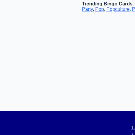
Trending Bingo Cards
:
Party
,
Pop
,
Popculture
,
P
1
1