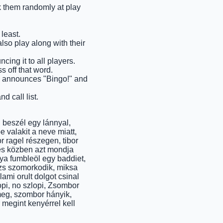
ck them randomly at play
least.
also play along with their
cing it to all players.
s off that word.
ems announces "Bingo!" and
d call list.
 beszél egy lánnyal,
 valakit a neve miatt,
r ragel részegen, tibor
elés közben azt mondja
nya fumbleöl egy baddiet,
lázs szomorkodik, miksa
ami orult dolgot csinal
opi, no szlopi, Zsombor
meg, szombor hányik,
 megint kenyérrel kell