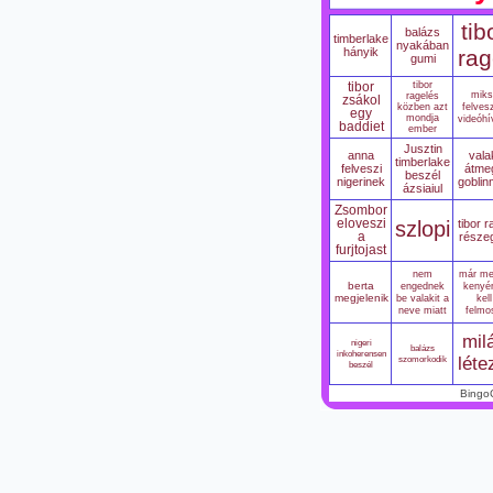
tib
balázs
timberlake
nyakában
hányik
rag
gumi
tibor
tibor
miks
ragelés
zsákol
felves
közben azt
egy
mondja
videóhí
baddiet
ember
Jusztin
anna
vala
timberlake
felveszi
átme
beszél
nigerinek
gobli
ázsiaiul
Zsombor
eloveszi
szlopi
tibor r
a
része
furjtojast
nem
már me
berta
engednek
kenyér
megjelenik
be valakit a
kell
neve miatt
felmo
mil
nigeri
balázs
inkoherensen
szomorkodik
léte
beszél
Bingo