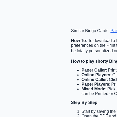
Similar Bingo Cards:
Par
How To
: To download a P
preferences on the Print
be totally personalized o
How to play shorty Bi
Paper Caller
: Prin
Online Players
: C
Online Caller
: Cli
Paper Players
: Pr
Mixed Mode
: Pick
can be Printed or O
Step-By-Step
:
Start by saving the
Open the PDF and p