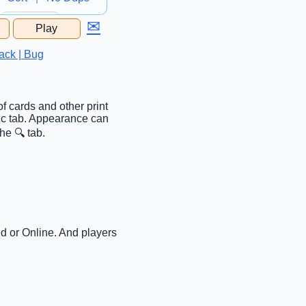
✉
Play
...
ack | Bug
f cards and other print
sic tab. Appearance can
he 🔍 tab.
ed or Online. And players