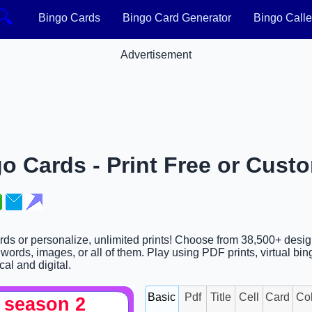
🔍
Bingo Cards
Bingo Card Generator
Bingo Calle
Advertisement
o Cards - Print Free or Cust
ards or personalize, unlimited prints! Choose from 38,500+ desi
ords, images, or all of them. Play using PDF prints, virtual bing
cal and digital.
Basic
Pdf
Title
Cell
Card
Co
 season 2