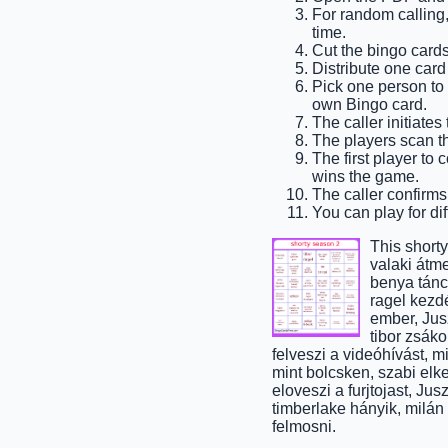
For random calling, 
time.
Cut the bingo cards
Distribute one card
Pick one person to b
own Bingo card.
The caller initiates
The players scan the
The first player to
wins the game.
The caller confirms
You can play for dif
This short
valaki átm
benya tánco
ragel kezdé
ember, Jus
tibor zsáko
felveszi a videóhívást, 
mint bolcsken, szabi elke
eloveszi a furjtojast, J
timberlake hányik, milán 
felmosni.