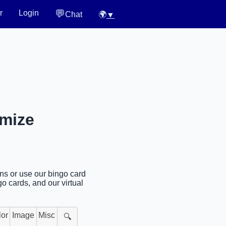
💬
r
Login
Chat
🌍
▼
omize
gns or use our bingo card
o cards, and our virtual
lor
Image
Misc
🔍