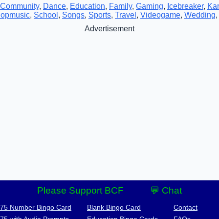
Community
,
Dance
,
Education
,
Family
,
Gaming
,
Icebreaker
,
Ka
opmusic
,
School
,
Songs
,
Sports
,
Travel
,
Videogame
,
Wedding
Advertisement
Please Support BCF
💬 Chat
-75 Number Bingo Card
Blank Bingo Card
Contact
-75 with Audio Prompts
Education Bingo Cards
FAQs