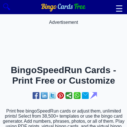
🔍
☰
Advertisement
BingoSpeedRun Cards -
Print Free or Customize
Print free bingoSpeedRun cards or adjust them, unlimited
prints! Select from 38,500+ templates or use the bingo card
generator. Add numbers, phrases, photos, or all of them. Play
using PDF prints, virtual bingo cards, and the virtual bingo