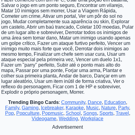
Salvar o jogo em um ponto seguro, Encontrar um vilarejo,
Matar 10 inimigos sem morrer, Usar a Viagem Rápida,
Cometer um crime, Ativar um portal, Ver um pôr do sol no
jogo, Mudar completamente sua aparência ou skin, Explorar
um castelo, Abrir um baú trancado, Coletar 100 moedas, Pular
de um lugar alto e sobreviver, Derrotar todos os inimigos de
uma área sem tomar dano, Matar um inimigo usando apenas
um golpe crítico, Fazer um ataque furtivo perfeito, Vencer um
inimigo muito mais forte que você, Derrotar dois inimigos ao
mesmo tempo, Finalizar um chefe sem usar cura, Usar um
ataque especial pela primeira vez, Vencer um duelo 1x1,
Fazer um "parry" perfeito, Subir até o ponto mais alto do
mapa, Passar por uma ponte, Forjar uma arma, Plantar e
colher sua primeira planta, Andar de barco, Dançar em um
lugar aleatório, Usar um item inútil de forma criativa, Ver o
reflexo do personagem, Ficar com 1 de HP e sobreviver,
Explodir o próprio personagem, Morrer.
Trending Bingo Cards
:
Community
,
Dance
,
Education
,
Family
,
Gaming
,
Icebreaker
,
Karaoke
,
Music
,
Nature
,
Party
,
Pop
,
Popculture
,
Popmusic
,
School
,
Songs
,
Sports
,
Travel
,
Videogame
,
Wedding
,
Workplace
Advertisement