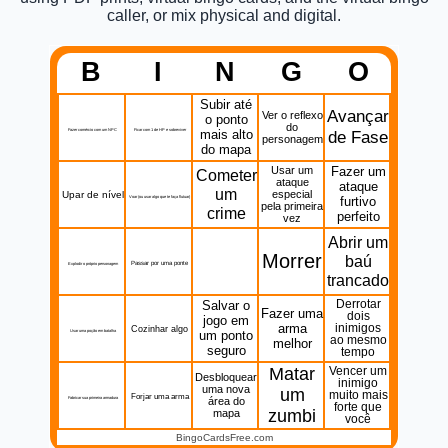
caller, or mix physical and digital.
B
I
N
G
O
Subir até
Avançar
Ver o reflexo
o ponto
do
Fazer comércio com um NPC
Ficar com 1 de HP e sobreviver
mais alto
de Fase
personagem
do mapa
Usar um
Fazer um
Cometer
ataque
ataque
um
especial
Upar de nível
Voar (ou usar algo que te faça flutuar)
furtivo
pela primeira
crime
perfeito
vez
Abrir um
Morrer
baú
Passar por uma ponte
Explodir o próprio personagem
trancado
Salvar o
Derrotar
Fazer uma
dois
jogo em
arma
inimigos
Cozinhar algo
Usar uma poção em batalha
um ponto
ao mesmo
melhor
seguro
tempo
Matar
Vencer um
Desbloquear
inimigo
uma nova
um
muito mais
Forjar uma arma
Fabricar sua primeira armadura
área do
forte que
zumbi
mapa
você
BingoCardsFree.com