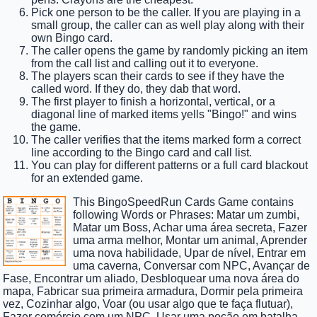
Pick one person to be the caller. If you are playing in a
small group, the caller can as well play along with their
own Bingo card.
The caller opens the game by randomly picking an item
from the call list and calling out it to everyone.
The players scan their cards to see if they have the
called word. If they do, they dab that word.
The first player to finish a horizontal, vertical, or a
diagonal line of marked items yells "Bingo!" and wins
the game.
The caller verifies that the items marked form a correct
line according to the Bingo card and call list.
You can play for different patterns or a full card blackout
for an extended game.
This BingoSpeedRun Cards Game contains
following Words or Phrases: Matar um zumbi,
Matar um Boss, Achar uma área secreta, Fazer
uma arma melhor, Montar um animal, Aprender
uma nova habilidade, Upar de nível, Entrar em
uma caverna, Conversar com NPC, Avançar de
Fase, Encontrar um aliado, Desbloquear uma nova área do
mapa, Fabricar sua primeira armadura, Dormir pela primeira
vez, Cozinhar algo, Voar (ou usar algo que te faça flutuar),
Fazer comércio com um NPC, Usar uma poção em batalha,